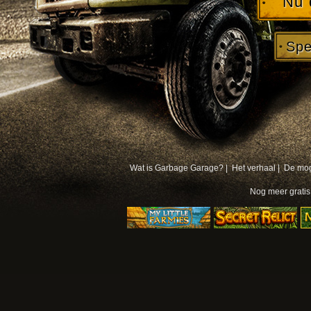
Nu 
Spe
Wat is Garbage Garage? |
Het verhaal |
De mog
Nog meer
grati