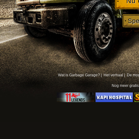
Nu 
Spe
Wat is Garbage Garage? |
Het verhaal |
De mog
Nog meer
grati