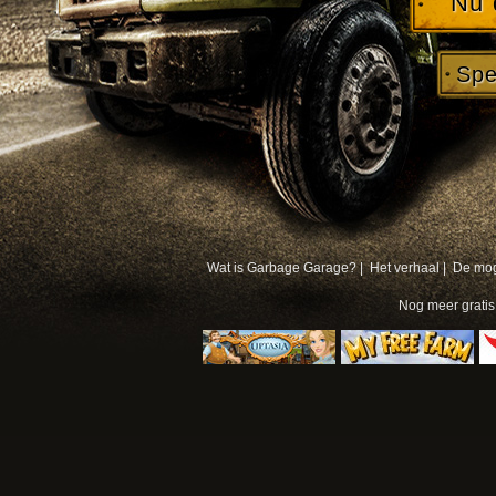
Nu 
Spe
Wat is Garbage Garage? |
Het verhaal |
De mog
Nog meer
grati