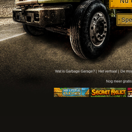
Nu 
Spe
Wat is Garbage Garage? |
Het verhaal |
De mog
Nog meer
grati