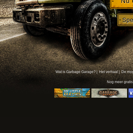
Nu 
Spe
Wat is Garbage Garage? |
Het verhaal |
De mog
Nog meer
grati