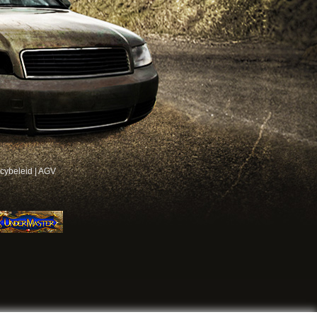
acybeleid
|
AGV