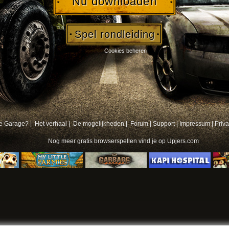
Nu downloaden
Spel rondleiding
Cookies beheren
e Garage? |
Het verhaal |
De mogelijkheden |
Forum
|
Support
|
Impressum
|
Priv
Nog meer
gratis browserspellen
vind je op Upjers.com