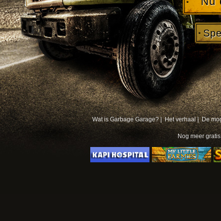
Nu 
Spe
Wat is Garbage Garage? |
Het verhaal |
De mog
Nog meer
grati