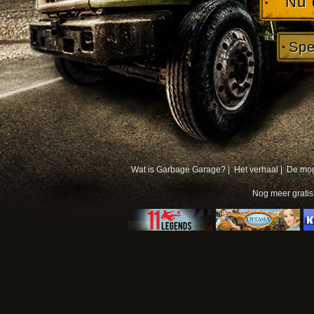
Nu 
Spe
Wat is Garbage Garage? |
Het verhaal |
De mog
Nog meer
grati