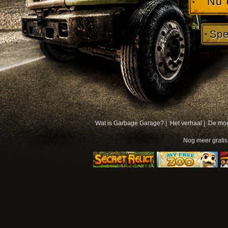
Nu 
Spe
Wat is Garbage Garage? |
Het verhaal |
De mog
Nog meer
grati