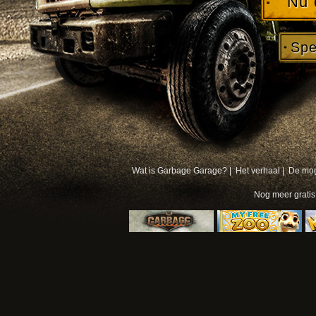
Nu 
Spe
Wat is Garbage Garage? |
Het verhaal |
De mog
Nog meer
grati