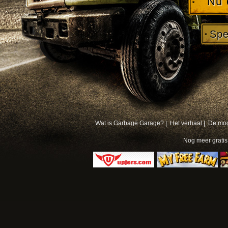
Nu 
Spe
Wat is Garbage Garage? |
Het verhaal |
De mog
Nog meer
grati