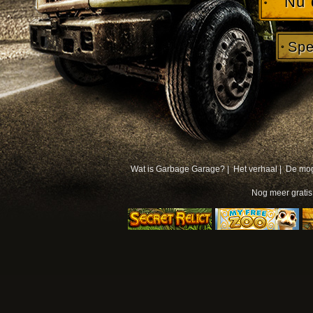
Nu 
Spe
Wat is Garbage Garage? |
Het verhaal |
De mog
Nog meer
grati