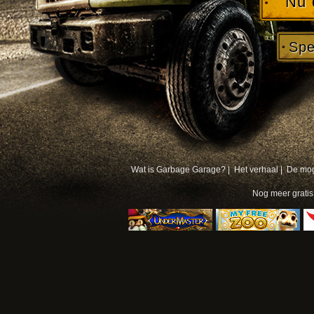
Nu 
Spe
Wat is Garbage Garage? |
Het verhaal |
De mog
Nog meer
grati